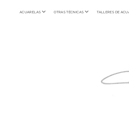
abrir
abrir
ACUARELAS
OTRAS TÉCNICAS
TALLERES DE ACU
menú
menú
CARMEN
IBARRA