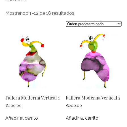
VALENCIA Y LALAMBIK. PARA TODOS LOS NIVELES, ASISTE
CUANDO QUIERAS Y MEJORA TU TÉCNICA
Mostrando 1–12 de 18 resultados
ACUARELA EN LALAMBIK
TALLER DE ARTE PARA NIÑOS, PINTURA Y DIBUJO EN EL JARDÍN
BOTÁNICO DE VALENCIA
REGALA EXPERIENCIA – REGALA ARTE. BONOS REGALO
abrir
OTROS TALLERES
menú
TALLERES DE ACUARELA EN VALENCIA Y DIBUJO CON
MODELO EN VIVO – BONOS REGALO
TALLER MAMAS CON ARTE.
PINTANDO CON MI(S) PEQUE(S)
Fallera Moderna Vertical 1
Fallera Moderna Vertical 2
PLEIN AIR EN BENIFATO
€
200,00
€
200,00
PINCELES AL SOL. TALLER DE ACUARELA AL AIRE LIBRE EN EL
JARDÍN BOTÁNICO.
Añadir al carrito
Añadir al carrito