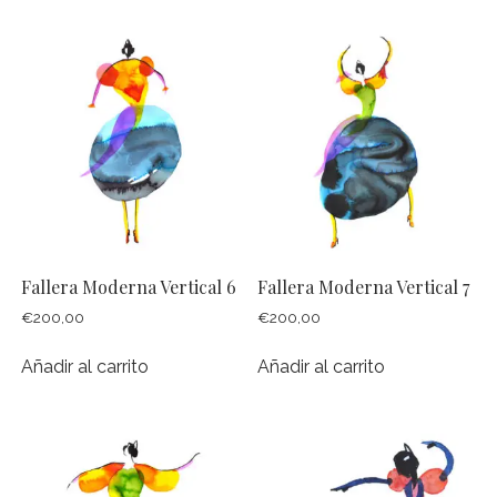
TALLER DE ACUARELA Y DIBUJO EN JARDÍN BOTÁNICO DE
VALENCIA
ACUARELA Y VINO
PINTANDO EL PUEBLO, ALTEA
PINTANDO CON NIÑ@S
CUADERNO DE VIAJE
PINTANDO EL JARDÍN, ALTEA
PINTANDO LA MONTAÑA, BENIFATO
Fallera Moderna Vertical 6
Fallera Moderna Vertical 7
TALLER DE ACUARELA A DOMICILIO
€
200,00
€
200,00
CELEBRA CON ARTE
Añadir al carrito
Añadir al carrito