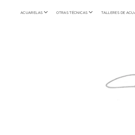
abrir
abrir
ACUARELAS
OTRAS TÉCNICAS
TALLERES DE ACU
menú
menú
CARMEN
IBARRA