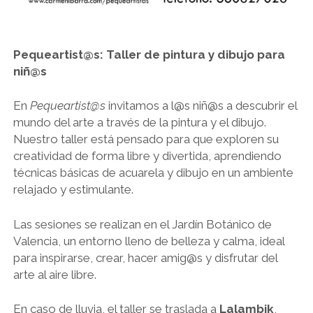
TALLER DE ACUARELA Y DIBUJO EN JARDÍN BOTÁNICO DE
VALENCIA
ACUARELA Y VINO
Pequeartist@s: Taller de pintura y dibujo para
PINTANDO EL PUEBLO, ALTEA
niñ@s
PINTANDO CON NIÑ@S
En
Pequeartist@s
invitamos a l@s niñ@s a descubrir el
CUADERNO DE VIAJE
mundo del arte a través de la pintura y el dibujo.
Nuestro taller está pensado para que exploren su
PINTANDO EL JARDÍN, ALTEA
creatividad de forma libre y divertida, aprendiendo
PINTANDO LA MONTAÑA, BENIFATO
técnicas básicas de acuarela y dibujo en un ambiente
relajado y estimulante.
TALLER DE ACUARELA A DOMICILIO
CELEBRA CON ARTE
Las sesiones se realizan en el Jardín Botánico de
Valencia, un entorno lleno de belleza y calma, ideal
para inspirarse, crear, hacer amig@s y disfrutar del
arte al aire libre.
En caso de lluvia, el taller se traslada a
Lalambik
,