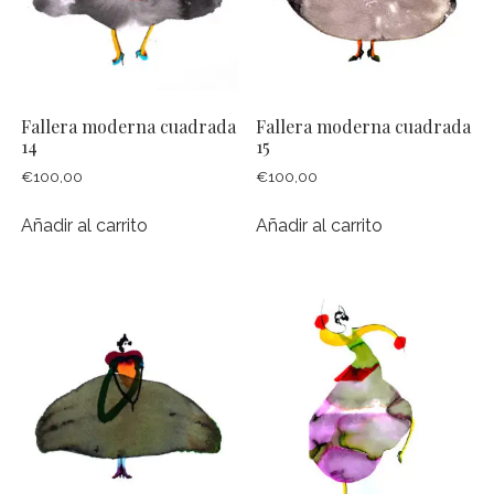
TALLER DE ACUARELA Y DIBUJO EN JARDÍN BOTÁNICO DE
VALENCIA
ACUARELA Y VINO
PINTANDO EL PUEBLO, ALTEA
Fallera moderna cuadrada
Fallera moderna cuadrada
PINTANDO CON NIÑ@S
14
15
€
100,00
€
100,00
CUADERNO DE VIAJE
PINTANDO EL JARDÍN, ALTEA
Añadir al carrito
Añadir al carrito
PINTANDO LA MONTAÑA, BENIFATO
TALLER DE ACUARELA A DOMICILIO
CELEBRA CON ARTE