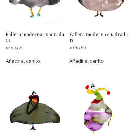
TALLER DE ACUARELA Y DIBUJO EN JARDÍN BOTÁNICO DE
VALENCIA
ACUARELA Y VINO
PINTANDO EL PUEBLO, ALTEA
Fallera moderna cuadrada
Fallera moderna cuadrada
PINTANDO CON NIÑ@S
14
15
€
100,00
€
100,00
CUADERNO DE VIAJE
PINTANDO EL JARDÍN, ALTEA
Añadir al carrito
Añadir al carrito
PINTANDO LA MONTAÑA, BENIFATO
TALLER DE ACUARELA A DOMICILIO
CELEBRA CON ARTE