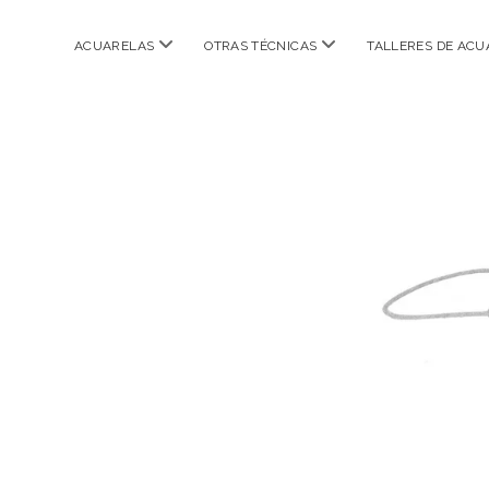
abrir
abrir
ACUARELAS
OTRAS TÉCNICAS
TALLERES DE ACU
menú
menú
CARMEN
IBARRA