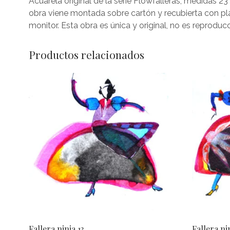
Acuarela original de la serie Flowfalleras, medidas 2
obra viene montada sobre cartón y recubierta con plá
monitor. Esta obra es única y original, no es reproducc
Productos relacionados
Fallera ninja 13
Fallera ni