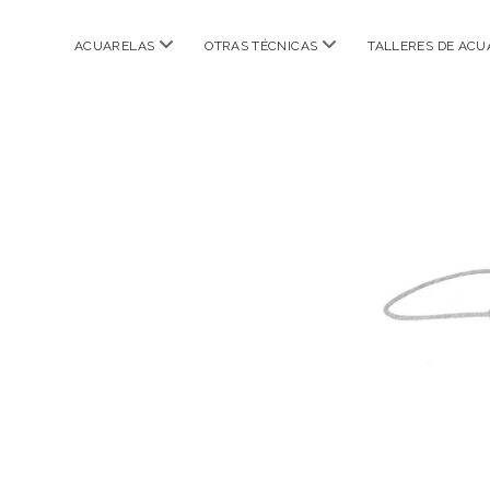
abrir
abrir
ACUARELAS
OTRAS TÉCNICAS
TALLERES DE ACU
menú
menú
CARMEN
IBARRA