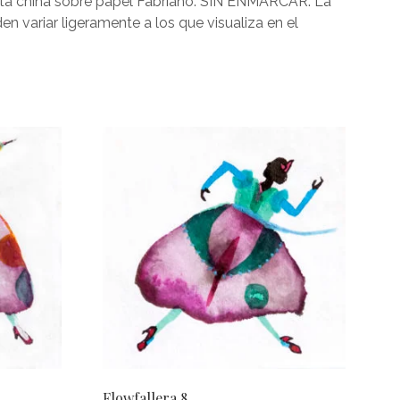
 tinta china sobre papel Fabriano. SIN ENMARCAR. La
 variar ligeramente a los que visualiza en el
Flowfallera 8