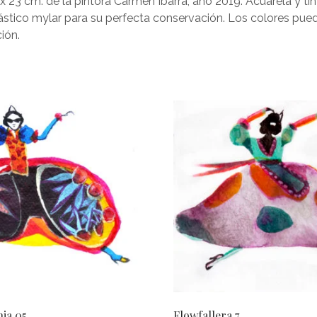
3 x 23 cm. de la pintora Carmen Ibarra, año 2019. Acuarela y
stico mylar para su perfecta conservación. Los colores pueden
ión.
nja 05
Flowfallera 7