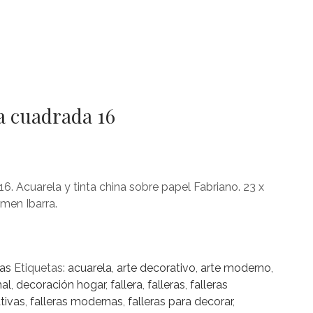
a cuadrada 16
6. Acuarela y tinta china sobre papel Fabriano. 23 x
rmen Ibarra.
as
Etiquetas:
acuarela
,
arte decorativo
,
arte moderno
,
al
,
decoración hogar
,
fallera
,
falleras
,
falleras
tivas
,
falleras modernas
,
falleras para decorar
,